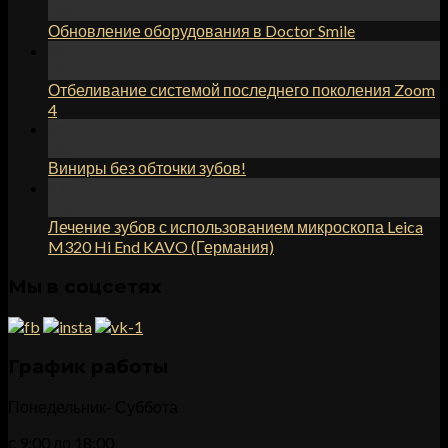
Янв
Обновление оборудования в Doctor Smile
31
Окт
Отбеливание системой последнего поколения Zoom
4
31
Окт
Виниры без обточки зубов!
17
Ноя
Лечение зубов с использованием микроскопа Leica
M320 Hi End KAVO (Германия)
Мы в соцсетях
График работы
Понедельник- Суббота
с 9:00 до 18:00