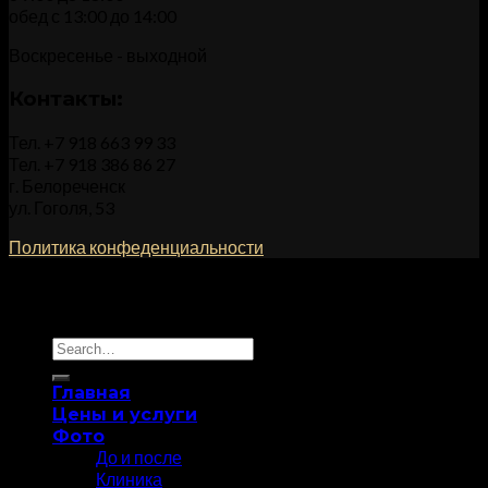
обед с 13:00 до 14:00
Воскресенье - выходной
Контакты:
Тел. +7 918 663 99 33
Тел. +7 918 386 86 27
г. Белореченск
ул. Гоголя, 53
Политика конфеденциальности
Разработано компанией SEO-студия Ирины Самделовой
(samdelova.ru) 2026 ©
Доктор Смайл
Главная
Цены и услуги
Фото
До и после
Клиника