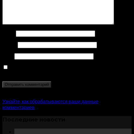
Имя
*
Email
*
Сайт
Сохранить моё имя, email и адрес сайта в этом
браузере для последующих моих комментариев.
Этот сайт использует Akismet для борьбы со спамом.
Узнайте, как обрабатываются ваши данные
комментариев
.
Последние новости
23